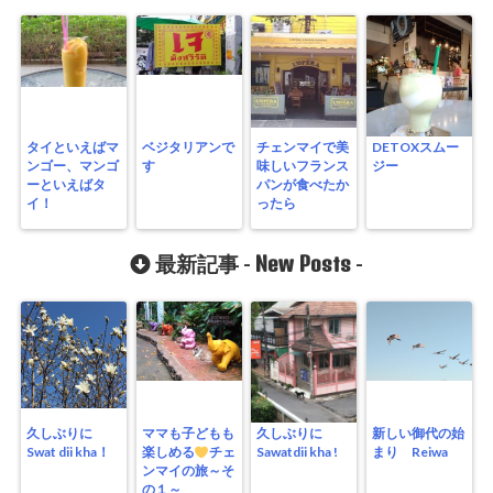
タイといえばマ
ベジタリアンで
チェンマイで美
DETOXスムー
ンゴー、マンゴ
す
味しいフランス
ジー
ーといえばタ
パンが食べたか
イ！
ったら
New Posts
最新記事 -
-
久しぶりに
ママも子どもも
久しぶりに
新しい御代の始
Swat dii kha！
楽しめる
チェ
Sawatdii kha !
まり Reiwa
ンマイの旅～そ
の１～