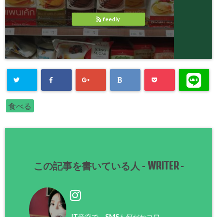
feedly
食べる
WRITER
この記事を書いている人 -
-
IT音痴で、SMSも何だかコワ