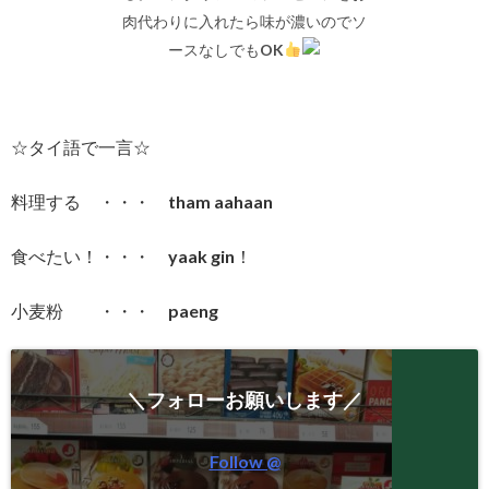
肉代わりに入れたら味が濃いのでソ
ースなしでもOK
☆タイ語で一言☆
料理する ・・・ tham aahaan
食べたい！・・・ yaak gin！
小麦粉 ・・・ paeng
＼フォローお願いします／
Follow @