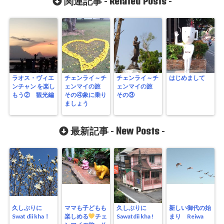
Related Posts
関連記事 -
-
ラオス・ヴィエ
チェンライ～チ
チェンライ～チ
はじめまして
ンチャン を楽し
ェンマイの旅
ェンマイの旅
もう② 観光編
その④象に乗り
その③
ましょう
New Posts
最新記事 -
-
久しぶりに
ママも子どもも
久しぶりに
新しい御代の始
Swat dii kha！
楽しめる
チェ
Sawatdii kha !
まり Reiwa