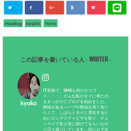
Healing
health
Herb
WRITER
この記事を書いている人 -
-
IT音痴で、SMSも何だかコワ
イ・・・。そんな私がタイに来たの
をきっかけにブログを始めました。
kyoko
興味があるハーブや精油を深く知り
たくて、しばらくタイに滞在するた
めにロングステイビザを取り、チェ
ンマイで友人等に助けてもらいなが
ら日々過ごしています。何にもでき