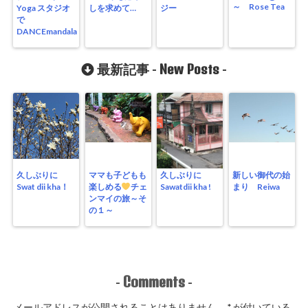
～ Rose Tea
Yoga スタジオ
しを求めて…
ジー
で
DANCEmandala
New Posts
最新記事 -
-
久しぶりに
ママも子どもも
久しぶりに
新しい御代の始
Swat dii kha！
楽しめる
チェ
Sawatdii kha !
まり Reiwa
ンマイの旅～そ
の１～
Comments
-
-
メールアドレスが公開されることはありません。
*
が付いている