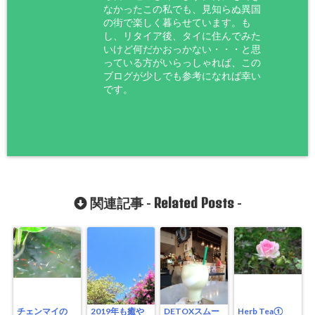
なかったこの私でも、見知らぬ異国
の街で楽しく暮らせています。も
し、リタイア後、タイに住んでみた
いけど何だかおっかない・・・と思
っている方がいらっしゃれば、この
ブログが少しでも参考になれば幸い
です。
Related Posts
関連記事 -
-
チェンマイの
2019年も癒や
DETOXスムー
Herb Tea①