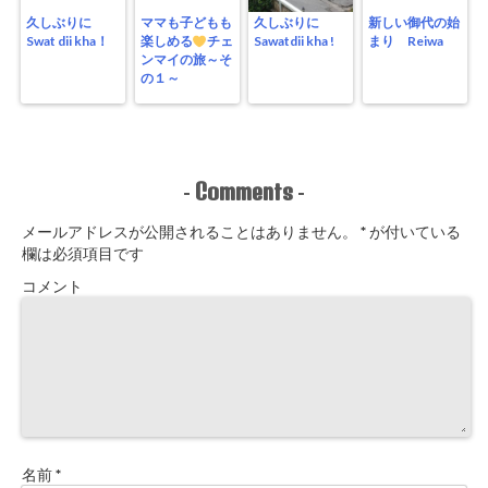
久しぶりに
ママも子どもも
久しぶりに
新しい御代の始
Swat dii kha！
楽しめる
チェ
Sawatdii kha !
まり Reiwa
ンマイの旅～そ
の１～
Comments
-
-
メールアドレスが公開されることはありません。
*
が付いている
欄は必須項目です
コメント
名前
*