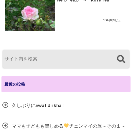
Herb Tea① ～ Rose Tea
1.7k件のビュー
最近の投稿
久しぶりにSwat dii kha！
ママも子どもも楽しめる
チェンマイの旅～その１～