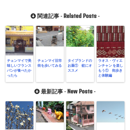
Related Posts
関連記事 -
-
チェンマイで美
チェンマイ旧市
タイブランドの
ラオス・ヴィエ
味しいフランス
街を歩いてみる
お薬① 蚊にオ
ンチャン を楽し
パンが食べたか
ススメ
もう① 街歩き
ったら
と体験編
New Posts
最新記事 -
-