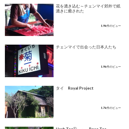
花を漉き込む～チェンマイ郊外で紙
漉きに癒された
1.9k件のビュー
チェンマイで出会った日本人たち
1.9k件のビュー
タイ Royal Project
1.7k件のビュー