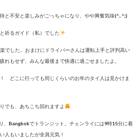
と不安と楽しみがごっちゃになり、やや興奮気味(^｡^;)
と祈るガイド（私）でした
も楽でした。おまけにドライバーさんは運転上手と評判高い
疲れもせず、みんな最後まで快適に過ごせましたよ。
！ どこに行っても同じくらいのお年のタイ人は見かけま
りでも、あちこち回れますよ
に乗り、Bangkokでトランジット。チェンライには9時15分に着
い人もいましたが全員元気！