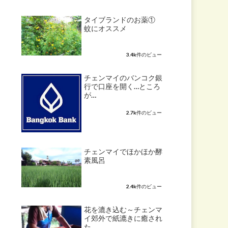
タイブランドのお薬①
蚊にオススメ
3.4k件のビュー
チェンマイのバンコク銀
行で口座を開く…ところ
が…
2.7k件のビュー
チェンマイでほかほか酵
素風呂
2.4k件のビュー
花を漉き込む～チェンマ
イ郊外で紙漉きに癒され
た