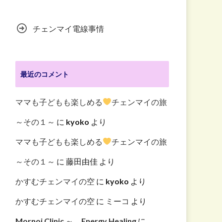
チェンマイ電線事情
最近のコメント
ママも子どもも楽しめる
チェンマイの旅
～その１～
に
kyoko
より
ママも子どもも楽しめる
チェンマイの旅
～その１～
に
藤田由佳
より
かすむチェンマイの空
に
kyoko
より
かすむチェンマイの空
に
ミーコ
より
Mornoi Clinic ～ Energy Healing
に