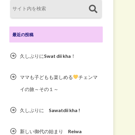
最近の投稿
久しぶりにSwat dii kha！
ママも子どもも楽しめる
チェンマ
イの旅～その１～
久しぶりに Sawatdii kha !
新しい御代の始まり Reiwa